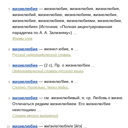
жизнелюбие
— жизнелюбие, жизнелюбия, жизнелюбия,
5
жизнелюбий, жизнелюбию, жизнелюбиям, жизнелюбие,
жизнелюбия, жизнелюбием, жизнелюбиями, жизнелюбии,
жизнелюбиях (Источник: «Полная акцентуированная
парадигма по А. А. Зализняку») …
Формы слов
жизнелюбие
— жизнел юбие, я …
6
Русский орфографический словарь
жизнелюбие
— (2 с), Пр. о жизнелю/бии …
7
Орфографический словарь русского языка
жизнелюбие
— жизнелю/бие, я …
8
Слитно. Раздельно. Через дефис.
жизнелюбие
— см. жизнелюбивый; я; ср. Любовь к жизни.
9
Отличаться редким жизнелюбием. Его жизнелю/бие
неистощимо …
Словарь многих выражений
жизнелюбие
— жи/зн/е/люб/и/е [й/э] …
10