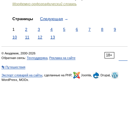
Морфемно-орфографический словарь
Страницы
Следующая
→
1
2
3
4
5
6
7
8
9
10
11
12
13
© Академик, 2000-2026
18+
Обратная связь:
Техподдержка
,
Реклама на сайте
👣 Путешествия
Экспорт словарей на сайты
, сделанные на PHP,
Joomla,
Drupal,
WordPress, MODx.